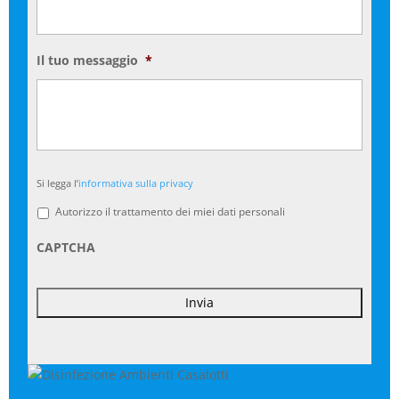
Il tuo messaggio
*
Si
Si legga l’
informativa sulla privacy
legga
l'informativa
Autorizzo il trattamento dei miei dati personali
sulla
privacy
*
CAPTCHA