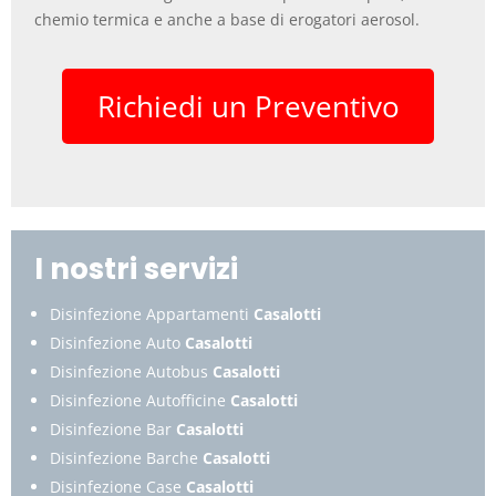
chemio termica e anche a base di erogatori aerosol.
Richiedi un Preventivo
I nostri servizi
Disinfezione Appartamenti
Casalotti
Disinfezione Auto
Casalotti
Disinfezione Autobus
Casalotti
Disinfezione Autofficine
Casalotti
Disinfezione Bar
Casalotti
Disinfezione Barche
Casalotti
Disinfezione Case
Casalotti