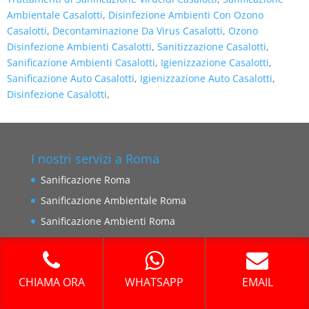
Ambientale Casalotti
,
Disinfezione Ambienti Con Ozono
Casalotti
,
Decontaminazione Da Virus Casalotti
,
Ozono
Disinfezione Ambienti Casalotti
,
Sanitizzazione Casalotti
,
Sanificazione Ambienti Casalotti
,
Igienizzazione Casalotti
,
Sanificazione Auto Casalotti
,
Igienizzazione Auto Casalotti
,
Disinfezione Casalotti
,
I nostri servizi a Roma
Sanificazione Roma
Sanificazione Ambientale Roma
Sanificazione Ambienti Roma
Sanificazione Ambienti Coronavirus Roma
Sanificazione Auto Roma
CHIAMA ORA
WHATSAPP
EMAIL
Disinfezione Roma
Disinfezione Ambienti Roma