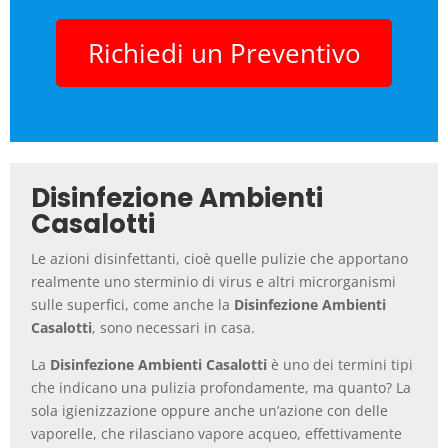
Richiedi un Preventivo
Disinfezione Ambienti
Casalotti
Le azioni disinfettanti, cioè quelle pulizie che apportano
realmente uno sterminio di virus e altri microrganismi
sulle superfici, come anche la
Disinfezione Ambienti
Casalotti
, sono necessari in casa.
La
Disinfezione Ambienti Casalotti
è uno dei termini tipi
che indicano una pulizia profondamente, ma quanto? La
sola igienizzazione oppure anche un’azione con delle
vaporelle, che rilasciano vapore acqueo, effettivamente