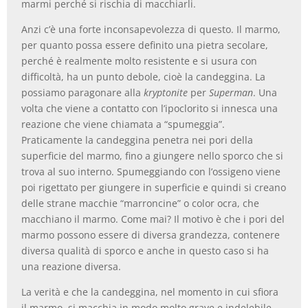
marmi perché si rischia di macchiarli.
Anzi c’è una forte inconsapevolezza di questo. Il marmo,
per quanto possa essere definito una pietra secolare,
perché è realmente molto resistente e si usura con
difficoltà, ha un punto debole, cioè la candeggina. La
possiamo paragonare alla
kryptonite
per
Superman
. Una
volta che viene a contatto con l’ipoclorito si innesca una
reazione che viene chiamata a “spumeggia”.
Praticamente la candeggina penetra nei pori della
superficie del marmo, fino a giungere nello sporco che si
trova al suo interno. Spumeggiando con l’ossigeno viene
poi rigettato per giungere in superficie e quindi si creano
delle strane macchie “marroncine” o color ocra, che
macchiano il marmo. Come mai? Il motivo è che i pori del
marmo possono essere di diversa grandezza, contenere
diversa qualità di sporco e anche in questo caso si ha
una reazione diversa.
La verità e che la candeggina, nel momento in cui sfiora
il marmo, si macchia in modo molto grave e indelebile.