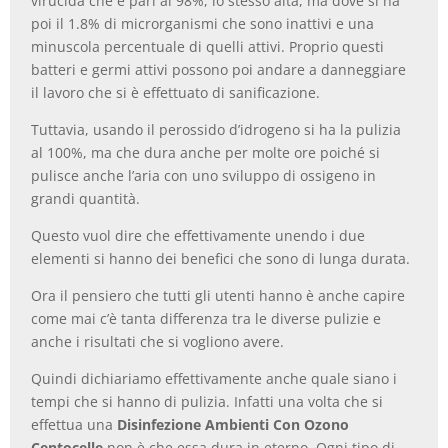
virucida che è pari al 98%, lo stesso alta, ma dove si ha
poi il 1.8% di microrganismi che sono inattivi e una
minuscola percentuale di quelli attivi. Proprio questi
batteri e germi attivi possono poi andare a danneggiare
il lavoro che si è effettuato di sanificazione.
Tuttavia, usando il perossido d’idrogeno si ha la pulizia
al 100%, ma che dura anche per molte ore poiché si
pulisce anche l’aria con uno sviluppo di ossigeno in
grandi quantità.
Questo vuol dire che effettivamente unendo i due
elementi si hanno dei benefici che sono di lunga durata.
Ora il pensiero che tutti gli utenti hanno è anche capire
come mai c’è tanta differenza tra le diverse pulizie e
anche i risultati che si vogliono avere.
Quindi dichiariamo effettivamente anche quale siano i
tempi che si hanno di pulizia. Infatti una volta che si
effettua una
Disinfezione Ambienti Con Ozono
Centocelle
non è che essa dura in eterno. Ogni tipo di