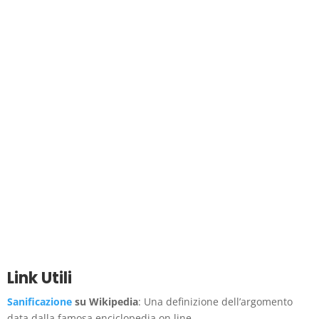
Link Utili
Sanificazione
su Wikipedia
: Una definizione dell’argomento
data dalla famosa enciclopedia on line.