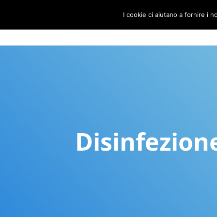
I cookie ci aiutano a fornire i no
Disinfezion