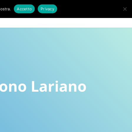
nostra.
Accetto
Privacy
HOME
SERVIZI
CONTATTI
zono Lariano