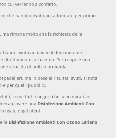
con cui verranno a contatto.
azioni che hanno dovuto poi affrontare per primo
, ma rimane molto alta la richiesta della
ero, hanno avuto un
boom
di domanda per
re direttamente sul campo. Purtroppo è una
ione virucida di pulizia profonda.
pedalieri, ma in base ai risultati avuti, si nota
 e per quelli pubblici.
odotti, come tutti i negozi che sono mirati ad
esiderato avere una
Disinfezione Ambienti Con
no usate dagli utenti.
della
Disinfezione Ambienti Con Ozono Lariano