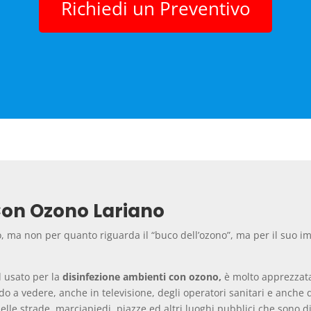
Richiedi un Preventivo
Con Ozono Lariano
o, ma non per quanto riguarda il “buco dell’ozono”, ma per il suo i
d usato per la
disinfezione ambienti con ozono,
è molto apprezzata
do a vedere, anche in televisione, degli operatori sanitari e anche 
 nelle strade, marciapiedi, piazze ed altri luoghi pubblici che sono