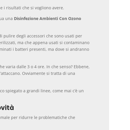
 i risultati che si vogliono avere.
ttua una
Disinfezione Ambienti Con Ozono
 pulire degli accessori che sono usati per
terilizzati, ma che appena usati si contaminano
minati i batteri presenti, ma dove si andranno
he varia dalle 3 o 4 ore. In che senso? Ebbene,
l’attaccano. Ovviamente si tratta di una
co spiegato a grandi linee, come mai c’è un
ovità
timale per ridurre le problematiche che