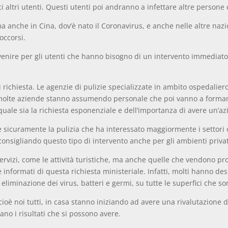
altri utenti. Questi utenti poi andranno a infettare altre persone 
, ma anche in Cina, dov’è nato il Coronavirus, e anche nelle altre n
occorsi.
rvenire per gli utenti che hanno bisogno di un intervento immediato
di richiesta. Le agenzie di pulizie specializzate in ambito ospedali
e molte aziende stanno assumendo personale che poi vanno a forma
uale sia la richiesta esponenziale e dell’importanza di avere un’az
 sicuramente la pulizia che ha interessato maggiormente i settori os
consigliando questo tipo di intervento anche per gli ambienti privati
servizi, come le attività turistiche, ma anche quelle che vendono pr
e informati di questa richiesta ministeriale. Infatti, molti hanno d
eliminazione dei virus, batteri e germi, su tutte le superfici che so
cioè noi tutti, in casa stanno iniziando ad avere una rivalutazione 
o i risultati che si possono avere.