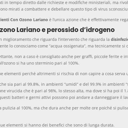
 in tempo diretto dalle richieste e modifiche ministeriali, ma rivo
 sono mirati a combattere e debellare questo tipo di virus sconosciu
ienti Con Ozono Lariano
è l’unica azione che è effettivamente rega
zono Lariano e perossido d’idrogeno
n miglioramento che riguarda l’intervento che riguarda la
disinfez
ente lo conosciamo come “acqua ossigenata”, ma tecnicamente si c
tante, non a caso è consigliato anche per graffi, piccole ferite e i
ll’ozono si ha uno sterminio pari al 100%.
e elementi perché altrimenti si rischia di non capire a cosa serva 
he sia pari al 99.8%, in ambienti “umidi” e del 99.9% in ambienti “s
one virucida che è pari al 98%, lo stesso alta, ma dove si ha poi il 
questi batteri e germi attivi possono poi andare a danneggiare il lav
la pulizia al 100%, ma che dura anche per molte ore poiché si pulis
ue elementi si hanno dei benefici che sono di lunga durata.