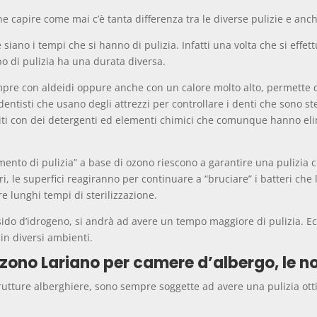
e capire come mai c’è tanta differenza tra le diverse pulizie e anche
iano i tempi che si hanno di pulizia. Infatti una volta che si effe
o di pulizia ha una durata diversa.
mpre con aldeidi oppure anche con un calore molto alto, permette di
entisti che usano degli attrezzi per controllare i denti che sono s
liti con dei detergenti ed elementi chimici che comunque hanno eli
ento di pulizia” a base di ozono riescono a garantire una pulizia c
, le superfici reagiranno per continuare a “bruciare” i batteri che 
e lunghi tempi di sterilizzazione.
ido d’idrogeno, si andrà ad avere un tempo maggiore di pulizia. Ec
in diversi ambienti.
zono Lariano per camere d’albergo, le n
trutture alberghiere, sono sempre soggette ad avere una pulizia ot