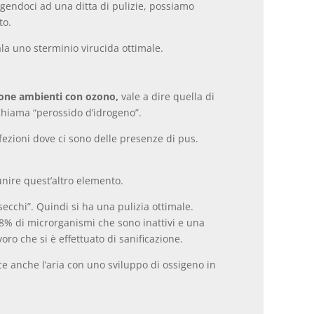
lgendoci ad una ditta di pulizie, possiamo
to.
la uno sterminio virucida ottimale.
ione ambienti con ozono,
vale a dire quella di
hiama “perossido d’idrogeno”.
nfezioni dove ci sono delle presenze di pus.
unire quest’altro elemento.
ecchi”. Quindi si ha una pulizia ottimale.
1.8% di microrganismi che sono inattivi e una
oro che si è effettuato di sanificazione.
ce anche l’aria con uno sviluppo di ossigeno in