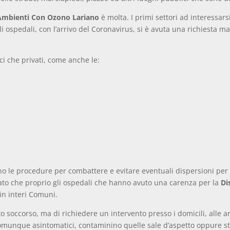
 Ambienti Con Ozono Lariano
è molta. I primi settori ad interessars
gli ospedali, con l’arrivo del Coronavirus, si è avuta una richiesta m
ci che privati, come anche le:
o le procedure per combattere e evitare eventuali dispersioni per
tato che proprio gli ospedali che hanno avuto una carenza per la
Di
 in interi Comuni.
to soccorso, ma di richiedere un intervento presso i domicili, alle 
o comunque asintomatici, contaminino quelle sale d’aspetto oppure s