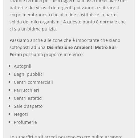
l’azione termica per distruggere la massa molecolare dei
batteri e dei virus. I detergenti poi vanno a sfibrare il
corpo membranoso che alla fine costituisce la parte
solida dei microrganismi. A questo punto è normale che
ci sia un’ottima pulizia.
Passiamo anche alle zone che è importante che siano
sottoposti ad una
Disinfezione Ambienti Metro Eur
Fermi
possiamo proporre in elenco:
Autogrill
Bagni pubblici
Centri commerciali
Parrucchieri
Centri estetici
Sale d’aspetto
Negozi
Profumerie
Le superfici e gli arredi possono essere pulite a vapore,