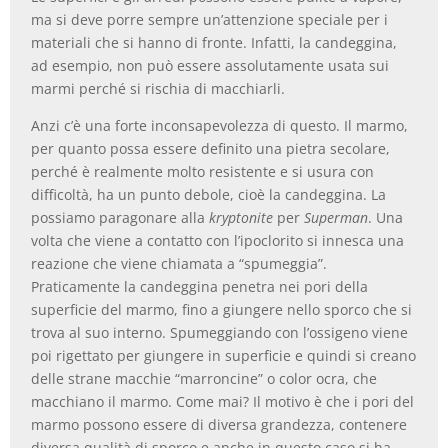
ma si deve porre sempre un’attenzione speciale per i
materiali che si hanno di fronte. Infatti, la candeggina,
ad esempio, non può essere assolutamente usata sui
marmi perché si rischia di macchiarli.
Anzi c’è una forte inconsapevolezza di questo. Il marmo,
per quanto possa essere definito una pietra secolare,
perché è realmente molto resistente e si usura con
difficoltà, ha un punto debole, cioè la candeggina. La
possiamo paragonare alla
kryptonite
per
Superman
. Una
volta che viene a contatto con l’ipoclorito si innesca una
reazione che viene chiamata a “spumeggia”.
Praticamente la candeggina penetra nei pori della
superficie del marmo, fino a giungere nello sporco che si
trova al suo interno. Spumeggiando con l’ossigeno viene
poi rigettato per giungere in superficie e quindi si creano
delle strane macchie “marroncine” o color ocra, che
macchiano il marmo. Come mai? Il motivo è che i pori del
marmo possono essere di diversa grandezza, contenere
diversa qualità di sporco e anche in questo caso si ha