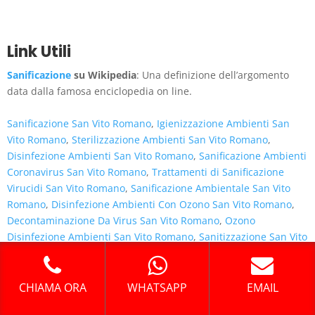
Link Utili
Sanificazione
su Wikipedia
: Una definizione dell’argomento
data dalla famosa enciclopedia on line.
Sanificazione San Vito Romano
,
Igienizzazione Ambienti San
Vito Romano
,
Sterilizzazione Ambienti San Vito Romano
,
Disinfezione Ambienti San Vito Romano
,
Sanificazione Ambienti
Coronavirus San Vito Romano
,
Trattamenti di Sanificazione
Virucidi San Vito Romano
,
Sanificazione Ambientale San Vito
Romano
,
Disinfezione Ambienti Con Ozono San Vito Romano
,
Decontaminazione Da Virus San Vito Romano
,
Ozono
Disinfezione Ambienti San Vito Romano
,
Sanitizzazione San Vito
Romano
,
Sanificazione Ambienti San Vito Romano
,
Igienizzazione San Vito Romano
,
Sanificazione Auto San Vito
Romano
,
Igienizzazione Auto San Vito Romano
,
Disinfezione
CHIAMA ORA
WHATSAPP
EMAIL
San Vito Romano
,