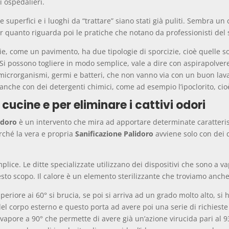
 ospedalieri.
e superfici e i luoghi da “trattare” siano stati già puliti. Sembra 
 quanto riguarda poi le pratiche che notano da professionisti del 
, come un pavimento, ha due tipologie di sporcizie, cioè quelle solid
i. Si possono togliere in modo semplice, vale a dire con aspirapolv
 microrganismi, germi e batteri, che non vanno via con un buon lav
anche con dei detergenti chimici, come ad esempio l’ipoclorito, cioè
 cucine e per eliminare i cattivi odori
idoro
è un intervento che mira ad apportare determinate caratterist
erché la vera e propria
Sanificazione Palidoro
avviene solo con dei d
ice. Le ditte specializzate utilizzano dei dispositivi che sono a va
o scopo. Il calore è un elemento sterilizzante che troviamo anche
eriore ai 60° si brucia, se poi si arriva ad un grado molto alto, si
corpo esterno e questo porta ad avere poi una serie di richieste e
vapore a 90° che permette di avere già un’azione virucida pari al 