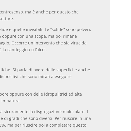
un controsenso, ma è anche per questo che
settore.
e e quelle invisibili. Le “solide” sono polveri,
ere oppure con una scopa, ma poi rimane
aggio. Occorre un intervento che sia virucida
 la candeggina o l’alcol.
iche. Si parla di avere delle superfici e anche
ispositivi che sono mirati a eseguire
pore oppure con delle idropulitrici ad alta
 in natura.
 ha sicuramente la disgregazione molecolare. I
 di gradi che sono diversi. Per riuscire in una
93%, ma per riuscire poi a completare questo