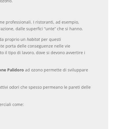
 ozono.
e professionali. I ristoranti, ad esempio,
zione, dalle superfici “unte” che si hanno.
rda proprio un
habitat
per questi
te porta delle conseguenze nelle vie
 il tipo di lavoro, dove si devono avvertire i
one Palidoro
ad ozono permette di sviluppare
ttivi odori che spesso permeano le pareti delle
erciali come: