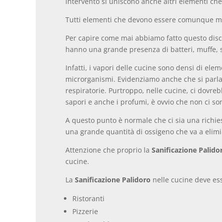
intervento si uniscono anche altri elementi ch
Tutti elementi che devono essere comunque mis
Per capire come mai abbiamo fatto questo discor
hanno una grande presenza di batteri, muffe, s
Infatti, i vapori delle cucine sono densi di e
microrganismi. Evidenziamo anche che si parla 
respiratorie. Purtroppo, nelle cucine, ci dovreb
sapori e anche i profumi, è ovvio che non ci so
A questo punto è normale che ci sia una richi
una grande quantità di ossigeno che va a elimin
Attenzione che proprio la
Sanificazione Palido
cucine.
La
Sanificazione Palidoro
nelle cucine deve ess
Ristoranti
Pizzerie