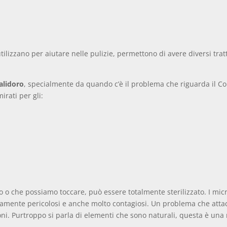
si utilizzano per aiutare nelle pulizie, permettono di avere diversi t
alidoro
, specialmente da quando c’è il problema che riguarda il Cor
irati per gli:
o che possiamo toccare, può essere totalmente sterilizzato. I micr
ltamente pericolosi e anche molto contagiosi. Un problema che atta
ni. Purtroppo si parla di elementi che sono naturali, questa è un