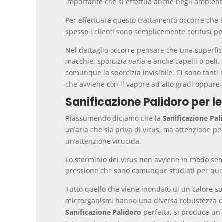
importante che si effettua anche negli ambienti
Per effettuare questo trattamento occorre che l
spesso i clienti sono semplicemente confusi per
Nel dettaglio occorre pensare che una superficie
macchie, sporcizia varia e anche capelli o pel
comunque la sporcizia invisibile. Ci sono tanti
che avviene con il vapore ad alto gradi oppure 
Sanificazione Palidoro per le
Riassumendo diciamo che la
Sanificazione Pal
un’aria che sia priva di virus, ma attenzione p
un’attenzione virucida.
Lo sterminio dei virus non avviene in modo sempl
pressione che sono comunque studiati per quest
Tutto quello che viene inondato di un calore sup
microrganismi hanno una diversa robustezza del 
Sanificazione Palidoro
perfetta, si produce un 