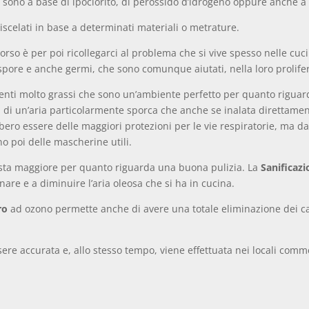
e sono a base di ipoclorito, di perossido d’idrogeno oppure anche a
celati in base a determinati materiali o metrature.
so è per poi ricollegarci al problema che si vive spesso nelle cucin
pore e anche germi, che sono comunque aiutati, nella loro prolifera
lementi molto grassi che sono un’ambiente perfetto per quanto rigua
di un’aria particolarmente sporca che anche se inalata direttamen
bero essere delle maggiori protezioni per le vie respiratorie, ma dato
no poi delle mascherine utili.
esta maggiore per quanto riguarda una buona pulizia. La
Sanificazi
are e a diminuire l’aria oleosa che si ha in cucina.
ro
ad ozono permette anche di avere una totale eliminazione dei ca
ere accurata e, allo stesso tempo, viene effettuata nei locali comm