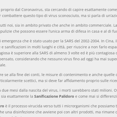
a proprio dal Coronavirus, sta cercando di capire esattamente come
 combattere questo tipo di virus sconosciuto, ma si parla di un’azi
a tutti noi, sia in ambito privato che anche in ambito commerciale. 
 pulizie che possono essere l’unica arma di difesa in casa e al di fuo
o di emergenza che è stato usato per la SARS del 2002-2004. In Cina,
 sanificazioni in molti luoghi e città, per riuscire a non farlo esp
giosa è superiore alla SARS di almeno 3 volte ed è più contagiosa di
ai pensato, considerando che nessuno virus fino ad oggi ha mai super
ale.
re se alla fine dei conti, le misure di contenimento e anche quelle
rticolarmente scettici, ma si deve far affidamento proprio sulle rice
, a due mesi dalla nascita del virus, i morti sarebbero stati milio
a sia esattamente la
Sanificazione Palidoro
e come mai si differenzia
oro
è il processo virucida verso tutti i microrganismi che possiamo t
e una disinfezione che avviene poi con altri prodotti, ma rimane 